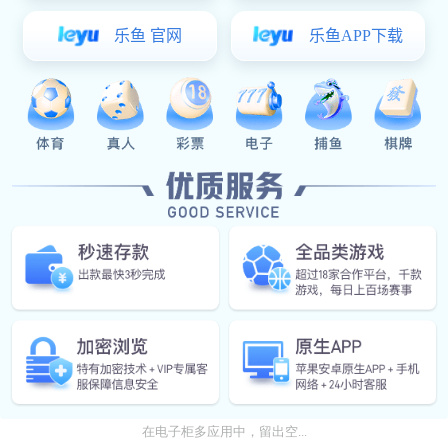
查看详情
星空电竞:P9 - 90° 无限位置折叠手柄
在电子柜多应用中，留出空...