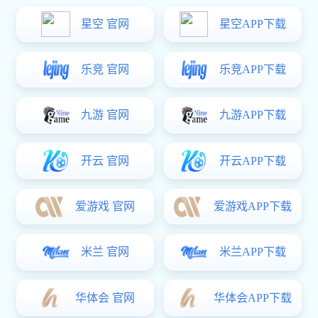
门锁
星空电竞: 紧固件
铰链
星空电竞: 显示器支臂
星空电竞: 手柄
MP - 拉手
精致、时尚的MP 拉手采...