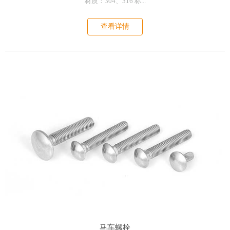
材质：304、316 标...
查看详情
马车螺栓