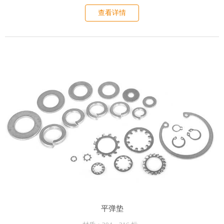
查看详情
平弹垫