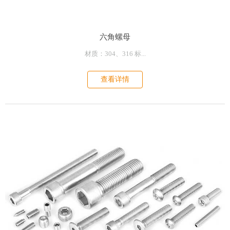
六角螺母
材质：304、316 标...
查看详情