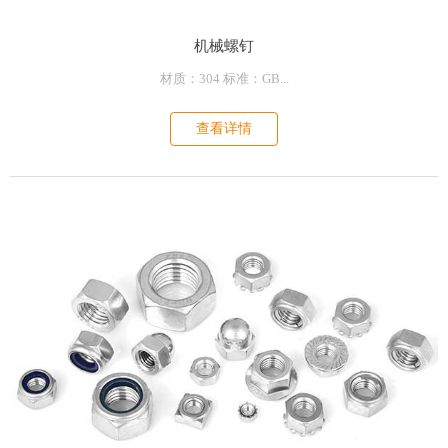
机械螺钉
材质：304 标准：GB...
查看详情